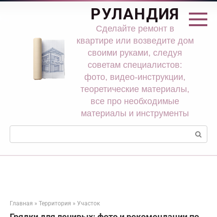
Перейти
РУЛАНДИЯ
к
контенту
Сделайте ремонт в
квартире или возведите дом
своими руками, следуя
советам специалистов:
фото, видео-инструкции,
теоретические материалы,
все про необходимые
материалы и инструменты
Поиск:
Главная
»
Территория
»
Участок
Грядки для ленивых: фото и рекомендации по