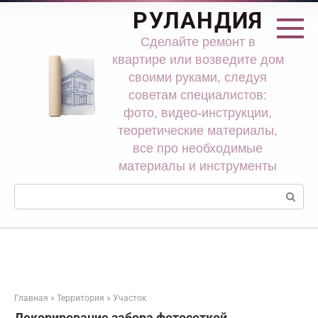
Перейти
РУЛАНДИЯ
к
контенту
Сделайте ремонт в
квартире или возведите дом
своими руками, следуя
советам специалистов:
фото, видео-инструкции,
теоретические материалы,
все про необходимые
материалы и инструменты
Поиск:
Главная
»
Территория
»
Участок
Декорирование забора фотосеткой