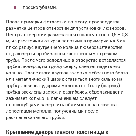
проскогубцами.
После примерки фотосетки по месту, производится
разметка центров отверстий для установки люверсов.
Центры отверстий размечаются с шагом около 0,5 – 0,8
м, на расстоянии от края полотнища примерно на 5 см
плюс радиус внутреннего кольца люверса.Отверстия
под люверсы пробиваются заостренным отрезком
трубы. После чего заподлицо в отверстие вставляется
трубка люверса, на трубку сверху следует надеть его
кольцо. После этого круглая головка мебельного болта
или металлический шарик ставиться вертикально на
трубку люверса, ударами молотка по болту (шарику)
трубка расклепывается, и разгибаясь, обволакивает и
зажимает кольцо. В дальнейшем следует
плоскогубцами завершить обжим кольца люверса
лепестками металла, полученными после
расклепывания его трубки.
Крепление декоративного полотнища к