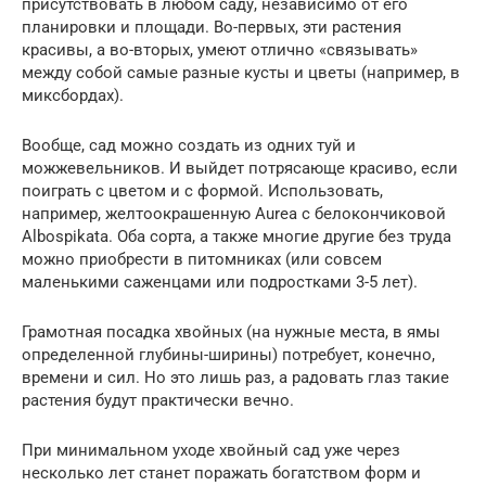
присутствовать в любом саду, независимо от его
планировки и площади. Во-первых, эти растения
красивы, а во-вторых, умеют отлично «связывать»
между собой самые разные кусты и цветы (например, в
миксбордах).
Вообще, сад можно создать из одних туй и
можжевельников. И выйдет потрясающе красиво, если
поиграть с цветом и с формой. Использовать,
например, желтоокрашенную Aurea с белокончиковой
Albospikata. Оба сорта, а также многие другие без труда
можно приобрести в питомниках (или совсем
маленькими саженцами или подростками 3-5 лет).
Грамотная посадка хвойных (на нужные места, в ямы
определенной глубины-ширины) потребует, конечно,
времени и сил. Но это лишь раз, а радовать глаз такие
растения будут практически вечно.
При минимальном уходе хвойный сад уже через
несколько лет станет поражать богатством форм и