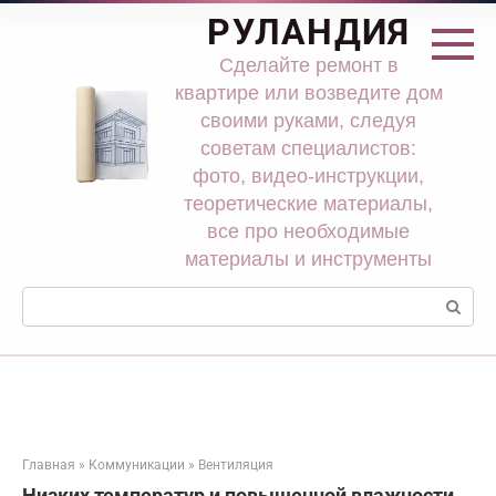
Перейти
РУЛАНДИЯ
к
контенту
Сделайте ремонт в
квартире или возведите дом
своими руками, следуя
советам специалистов:
фото, видео-инструкции,
теоретические материалы,
все про необходимые
материалы и инструменты
Поиск:
Главная
»
Коммуникации
»
Вентиляция
Низких температур и повышенной влажности.