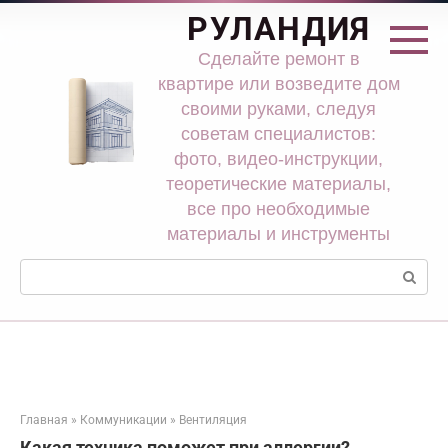
Перейти
РУЛАНДИЯ
к
контенту
Сделайте ремонт в
квартире или возведите дом
своими руками, следуя
советам специалистов:
фото, видео-инструкции,
теоретические материалы,
все про необходимые
материалы и инструменты
Поиск:
Главная
»
Коммуникации
»
Вентиляция
Какая техника поможет при аллергии?