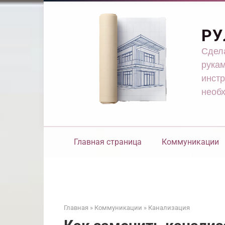
Перейти
к
контенту
РУ
Сдела
рукам
инстр
необ
Главная страница
Коммуникации
Главная
»
Коммуникации
»
Канализация