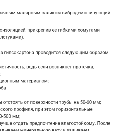
 обычным малярным валиком вибродемпфирующий
оизоляцией, прикрепив ее гибкими хомутами
алстуками).
з гипсокартона проводится следующим образом:
етичность, ведь если возникнет протечка,
;
ционным материалом;
оба
 отстоять от поверхности трубы на 50-60 мм;
еского профиля, при этом горизонтальные
0-500 мм;
лучше отдать предпочтение влагостойкому. После
кладываем минеральную вату и зашиваем