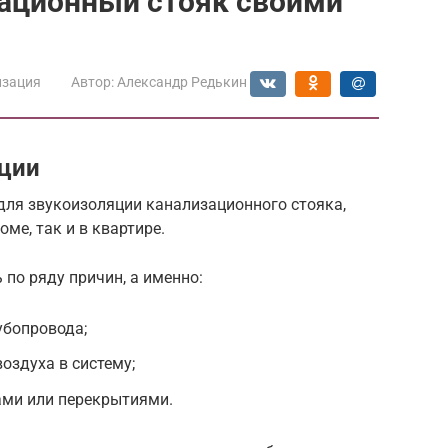
зационный стояк своими
изация
Автор:
Александр Редькин
ции
ля звукоизоляции канализационного стояка,
ме, так и в квартире.
по ряду причин, а именно:
убопровода;
оздуха в систему;
ами или перекрытиями.