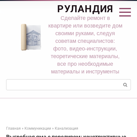
Перейти
РУЛАНДИЯ
к
контенту
Сделайте ремонт в
квартире или возведите дом
своими руками, следуя
советам специалистов:
фото, видео-инструкции,
теоретические материалы,
все про необходимые
материалы и инструменты
Поиск:
Главная
»
Коммуникации
»
Канализация
Выгребная яма с переливом: конструктивные