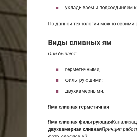
укладываем и подсоединяем к
По данной технологии можно своими р
Виды сливных ям
Они бывают:
герметичными;
фильтрующими;
двухкамерными.
Яма сливная герметичная
Яма сливная фильтрующая
Канализац
двухкамерная сливная
Принцип работы
фото, следующий: