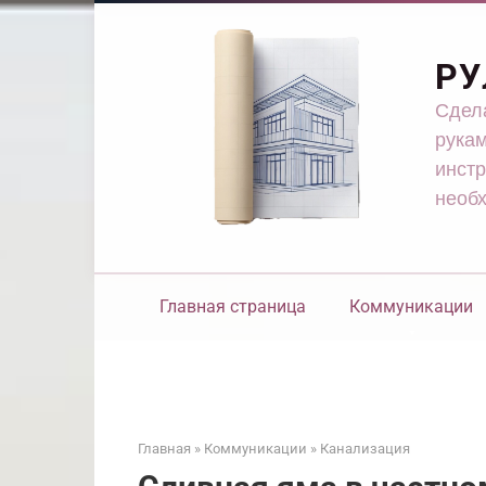
Перейти
к
контенту
РУ
Сдела
рукам
инстр
необ
Главная страница
Коммуникации
Главная
»
Коммуникации
»
Канализация