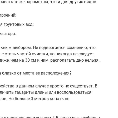
ывать те же параметры, что и для других видов:
троений;
я грунтовых вод;
изатора.
ьным выбором. Не подвергается сомнению, что
не столь частой очистки, но никогда не следует
иже, чем на 30 см к ним, располагать дно нельзя.
а близко от места ее расположения?
ойства в данном случае просто не существует. В
личить габариты длины или воспользоваться
ров. Но больше 3 метров копать не
а с проживающими в нем 4-5 людьми – глубина и