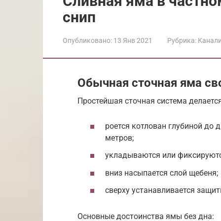
Сливная яма в частно
снип
Опубликовано:
13 Янв 2021
Рубрика:
Канал
Обычная сточная яма св
Простейшая сточная система делается
роется котлован глубиной до д
метров;
укладываются или фиксируютс
вниз насыпается слой щебеня;
сверху устанавливается защит
Основные достоинства ямы без дна: