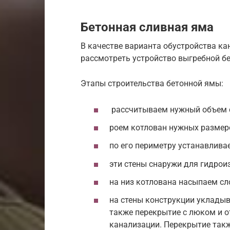
Бетонная сливная яма
В качестве варианта обустройства 
рассмотреть устройство выгребной б
Этапы строительства бетонной ямы:
рассчитываем нужный объем 
роем котлован нужных размер
по его периметру устанавлива
эти стены снаружи для гидро
на низ котлована насыпаем сло
на стены конструкции укладыв
также перекрытие с люком и 
канализации. Перекрытие такж