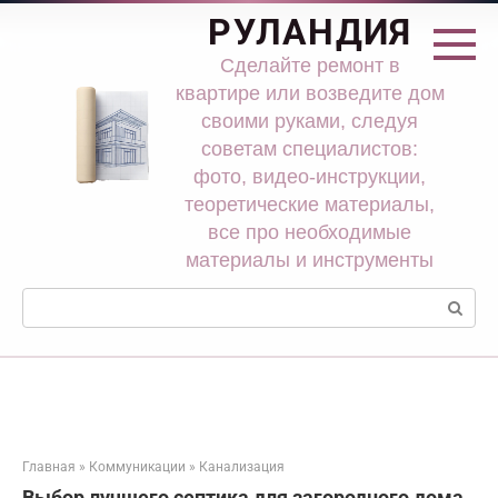
Перейти
РУЛАНДИЯ
к
контенту
Сделайте ремонт в
квартире или возведите дом
своими руками, следуя
советам специалистов:
фото, видео-инструкции,
теоретические материалы,
все про необходимые
материалы и инструменты
Поиск:
Главная
»
Коммуникации
»
Канализация
Выбор лучшего септика для загородного дома