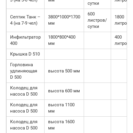
3 (на 5-6 чел)
мм
литров
сутки
600
Септик Танк –
3800*1000*1700
1800
листров/
4 (на 7-9 чел)
мм
литров
сутки
Инфильтратор
1800*800*400
400
400
мм
литров
Крышка D 510
Горловина
удлиняющая
высота 500 мм
D 500
Колодец для
высота 600 мм
насоса D 500
Колодец для
высота 1100
насоса D 500
мм
Колодец для
высота 1600
насоса D 500
мм