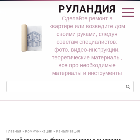
Перейти
РУЛАНДИЯ
к
контенту
Сделайте ремонт в
квартире или возведите дом
своими руками, следуя
советам специалистов:
фото, видео-инструкции,
теоретические материалы,
все про необходимые
материалы и инструменты
Поиск:
Главная
»
Коммуникации
»
Канализация
Какой септик выбрать для дачи с высоким