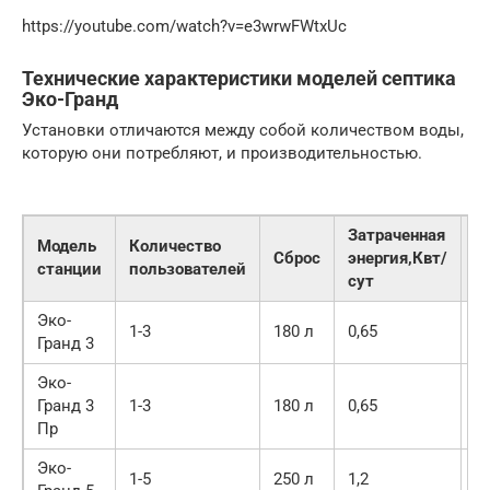
https://youtube.com/watch?v=e3wrwFWtxUc
Технические характеристики моделей септика
Эко-Гранд
Установки отличаются между собой количеством воды,
которую они потребляют, и производительностью.
Затраченная
Модель
Количество
Сброс
энергия,Квт/
В
станции
пользователей
сут
Эко-
1-3
180 л
0,65
2
Гранд 3
Эко-
Гранд 3
1-3
180 л
0,65
2
Пр
Эко-
1-5
250 л
1,2
2