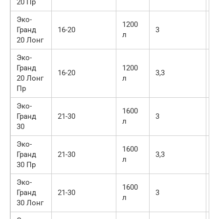
20 Пр
Эко-
1200
Гранд
16-20
3
6
л
20 Лонг
Эко-
Гранд
1200
16-20
3,3
6
20 Лонг
л
Пр
Эко-
1600
Гранд
21-30
3
7
л
30
Эко-
1600
Гранд
21-30
3,3
7
л
30 Пр
Эко-
1600
Гранд
21-30
3
8
л
30 Лонг