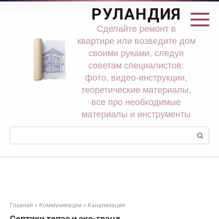
Перейти
РУЛАНДИЯ
к
контенту
Сделайте ремонт в
квартире или возведите дом
своими руками, следуя
советам специалистов:
фото, видео-инструкции,
теоретические материалы,
все про необходимые
материалы и инструменты
Поиск:
Главная
»
Коммуникации
»
Канализация
Септики топас и эко-гранд