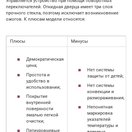
Управляется устройство при помощи поворотных
переключателей. Откидная дверца имеет три слоя
прочного стекла, поэтому исключает возникновение
ожогов. К плюсам модели относятся:
Плюсы
Минусы
Демократическая
цена;
Нет системы
Простота и
защиты от детей;
удобство в
Нет системы
использовании;
конвекции и
Покрытие
размораживания;
внутренней
Непонятная
поверхности
маркировка
эмалью легкой
указателей
очистки;
температуры и
Пятиуровневые
времени.