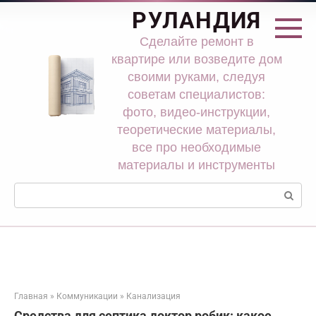
Перейти
РУЛАНДИЯ
к
контенту
Сделайте ремонт в
квартире или возведите дом
своими руками, следуя
советам специалистов:
фото, видео-инструкции,
теоретические материалы,
все про необходимые
материалы и инструменты
Поиск:
Главная
»
Коммуникации
»
Канализация
Средства для септика доктор робик: какое