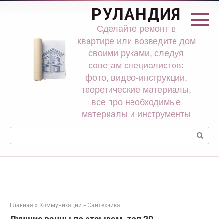
Перейти
РУЛАНДИЯ
к
контенту
Сделайте ремонт в
квартире или возведите дом
своими руками, следуя
советам специалистов:
фото, видео-инструкции,
теоретические материалы,
все про необходимые
материалы и инструменты
Поиск:
Главная
»
Коммуникации
»
Сантехника
Лучшие ванны по отзывам. топ 20