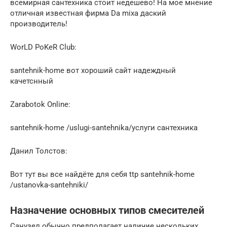
всемирная сантехника стоит недешево! На мое мнение
отличная известная фирма Da mixa даский
производитель!
WorLD PoKeR Club:
santehnik-home вот хороший сайт надеждный
качетснный
Zarabotok Online:
santehnik-home /uslugi-santehnika/услуги сантехника
Данил Толстов:
Вот тут вы все найдёте для себя ttp santehnik-home
/ustanovka-santehniki/
Назначение основных типов смесителей
Санузел обычно предполагает наличие нескольких