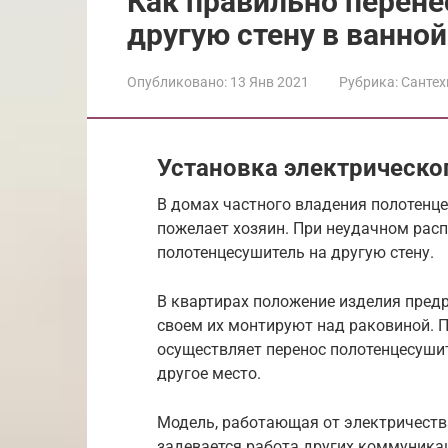
Как правильно перене
другую стену в ванно
Опубликовано:
13 Янв 2021
Рубрика:
Сантех
Установка электрическо
В домах частного владения полотенце
пожелает хозяин. При неудачном расп
полотенцесушитель на другую стену.
В квартирах положение изделия предр
своем их монтируют над раковиной. 
осуществляет перенос полотенцесуши
другое место.
Модель, работающая от электричества
задевается работа других коммуникац