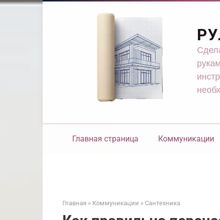
Перейти
к
контенту
РУ
Сдела
рукам
инстр
необ
Главная страница
Коммуникации
Главная
»
Коммуникации
»
Сантехника