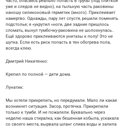
часто, опасаясь реально попасть в трубы (под плиткой
уже и следов не видно), на тыльную часть раковины
наношу силиконовый герметик (много). Приклеивает
намертво. Однажды, пару лет спустя, решили поменять
подстолье; я «укрутил «ноги, две задние пришлось
сломать, вынул тумбочку-раковина не шолохнулась..
Ещё здорово приклеиваются унитазы к полу! Это не
шутка. Если есть риск попасть в тен обогрева пола,
всегда клею.
Дмитрий Никитенко:
Крепил по полной — дети дома.
Лунатик:
Мы хотели прикрепить, но передумали. Мало ли какая
возникнет ситуация. Засор, протечка. Прикрепили
только к тумбе. И не пожалели. Буквально через
неделю наша стиралка, как бешенная кобыла, ускакала
со своего места, вырвала шланг слива воды и залила