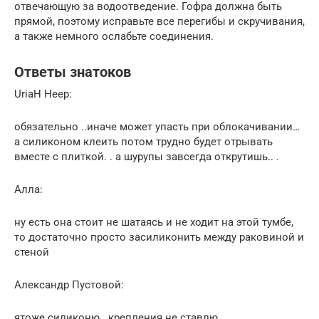
отвечающую за водоотведение. Гофра должна быть
прямой, поэтому исправьте все перегибы и скручивания,
а также немного ослабьте соединения.
Ответы знатоков
UriaH Heep:
обязательно ..иначе может упасть при облокачивании…
а силиконом клеить потом трудно будет отрывать
вместе с плиткой. . а шурупы завсегда открутишь.. .
Алла:
ну есть она стоит не шатаясь и не ходит на этой тумбе,
то достаточно просто засиликонить между раковиной и
стеной
Александр Пустовой:
ятоже силиконю.. крепления не ставлю