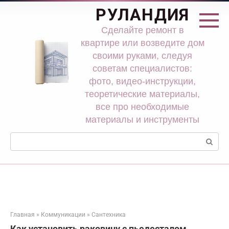
Перейти
РУЛАНДИЯ
к
контенту
Сделайте ремонт в
квартире или возведите дом
своими руками, следуя
советам специалистов:
фото, видео-инструкции,
теоретические материалы,
все про необходимые
материалы и инструменты
Поиск:
Главная
»
Коммуникации
»
Сантехника
Как установить раковину с пьедесталом