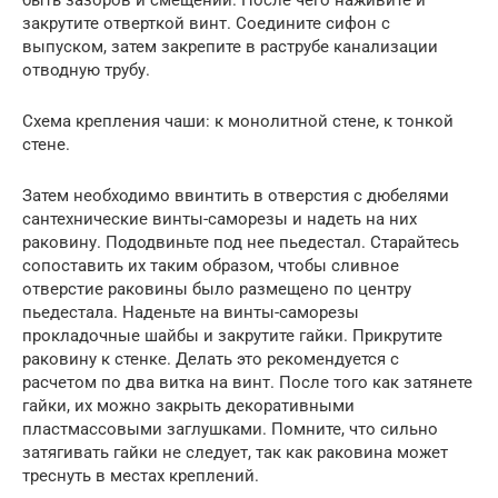
быть зазоров и смещений. После чего наживите и
закрутите отверткой винт. Соедините сифон с
выпуском, затем закрепите в раструбе канализации
отводную трубу.
Схема крепления чаши: к монолитной стене, к тонкой
стене.
Затем необходимо ввинтить в отверстия с дюбелями
сантехнические винты-саморезы и надеть на них
раковину. Пододвиньте под нее пьедестал. Старайтесь
сопоставить их таким образом, чтобы сливное
отверстие раковины было размещено по центру
пьедестала. Наденьте на винты-саморезы
прокладочные шайбы и закрутите гайки. Прикрутите
раковину к стенке. Делать это рекомендуется с
расчетом по два витка на винт. После того как затянете
гайки, их можно закрыть декоративными
пластмассовыми заглушками. Помните, что сильно
затягивать гайки не следует, так как раковина может
треснуть в местах креплений.