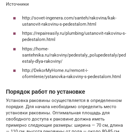
Источники
http://sovet-ingenera.com/santeh/rakovina/kak-
ustanovit-rakovinu-s-pedestalom.html
https://repaireasily.ru/plumbing/ustanovit-rakovinu-s-
pedestalom.html
https://home-
santehnika.ru/rakoviny/pedestaly_polupedestaly/ped
estaly-dlya-rakoviny/
http://DekorMyHome.ru/remont-i-
oformlenie/ystanovka-rakoviny-s-pedestalom.html
Порядок работ по установке
Установка раковины осуществляется в определенном
порядке. Для начала необходимо определить место
установки раковины. Оптимальная площадь для
свободного доступа к раковине должна иметь
примерно следующие размеры: ширина — 70 см, длина
— 110 см, высота раковины от пола — около 80-85 см.