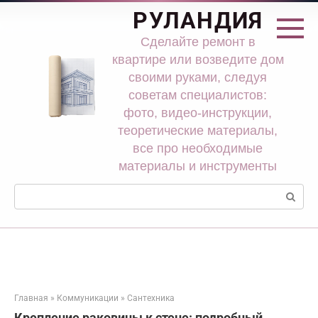
Перейти
РУЛАНДИЯ
к
контенту
Сделайте ремонт в
квартире или возведите дом
своими руками, следуя
советам специалистов:
фото, видео-инструкции,
теоретические материалы,
все про необходимые
материалы и инструменты
Поиск:
Главная
»
Коммуникации
»
Сантехника
Крепление раковины к стене: подробный