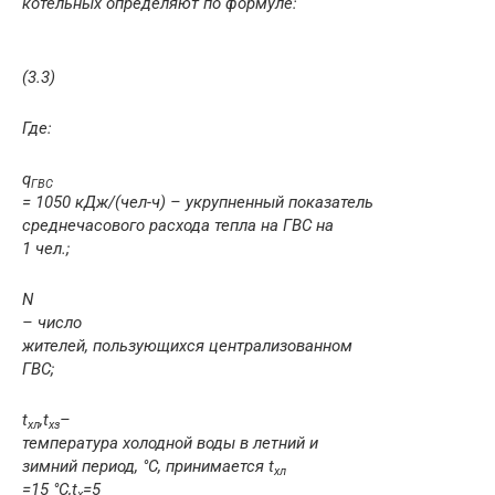
котельных определяют по формуле:
(3.3)
Где:
q
ГВС
= 1050 кДж/(чел-ч) – укрупненный показатель
среднечасового расхода тепла на ГВС на
1 чел.;
N
–
число
жителей, пользующихся цен­трализованном
ГВС;
t
,
t
–
хл
хз
температура холодной воды в летний и
зимний пе­риод, °С, принимается
t
хл
=15 °С,
t
=
5
x