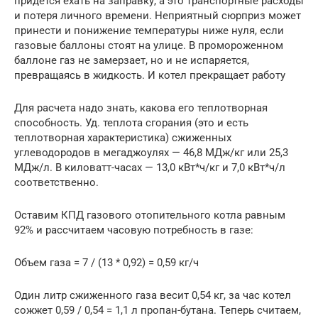
придётся ехать на заправку, а это транспортные расходы
и потеря личного времени. Неприятный сюрприз может
принести и понижение температуры ниже нуля, если
газовые баллоны стоят на улице. В промороженном
баллоне газ не замерзает, но и не испаряется,
превращаясь в жидкость. И котел прекращает работу
Для расчета надо знать, какова его теплотворная
способность. Уд. теплота сгорания (это и есть
теплотворная характеристика) сжиженных
углеводородов в мегаджоулях — 46,8 МДж/кг или 25,3
МДж/л. В киловатт-часах — 13,0 кВт*ч/кг и 7,0 кВт*ч/л
соответственно.
Оставим КПД газового отопительного котла равным
92% и рассчитаем часовую потребность в газе:
Объем газа = 7 / (13 * 0,92) = 0,59 кг/ч
Один литр сжиженного газа весит 0,54 кг, за час котел
сожжет 0,59 / 0,54 = 1,1 л пропан-бутана. Теперь считаем,