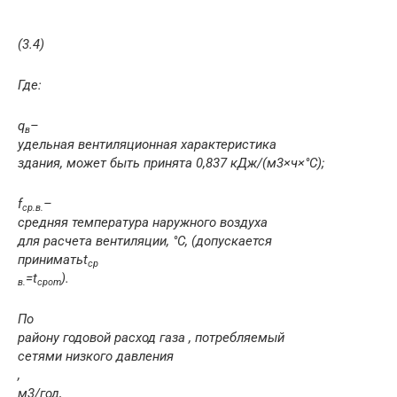
(3.4)
Где:
q
–
в
удельная вентиляционная характеристика
здания, может быть принята 0,837 кДж/(м
3
×ч×°С);
f
–
cp
.в.
средняя температура наружного воздуха
для расчета вентиляции, °С, (допускается
принимать
t
cp
=
t
).
в.
cp
om
По
району годовой расход газа , потребляемый
сетями низкого давления
,
м
3
/год,