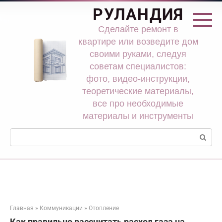
Перейти
РУЛАНДИЯ
к
контенту
Сделайте ремонт в
квартире или возведите дом
своими руками, следуя
советам специалистов:
фото, видео-инструкции,
теоретические материалы,
все про необходимые
материалы и инструменты
Поиск:
Главная
»
Коммуникации
»
Отопление
Как правильно рассчитать расход газа на