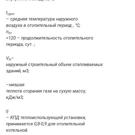
t
cp
от
– средняя темпе­ратура наружного
воздуха в отопительный период , °С;
п
от
=120 – продолжитель­ность отопительного
периода, сут. ;
V
–
H
наружный строительный объем отапли­ваемых
зданий, м
3
;
–
низшая
теплота сгорания газа на сухую массу,
кДж/м
3
;
ή
– КПД теплоиспользующей установки,
принимается 0,8-0,9 для отопительной
котельной.