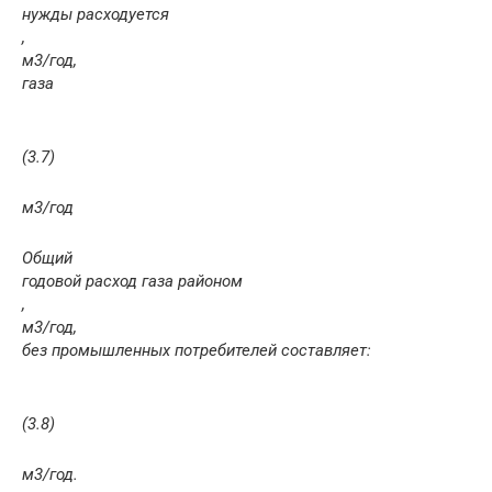
нужды расходуется
,
м
3
/год,
газа
(3.7)
м
3
/год
Общий
годовой расход газа районом
,
м
3
/год,
без промышленных потребителей составляет:
(3.8)
м
3
/год.