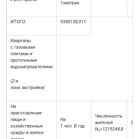
1завтрак
ИТОГО:
9348138,911
Кварталы
с газовыми
плитами и
проточными
водонагревателями
(2-я
зона застройки)
На
приготовление
Численность
пищи и
На
жителей
800
хозяйственные
1 чел. В год
N
=1219244,8
5
нужды в жилых
домах