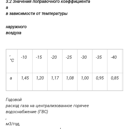
3.2 Значения поправочного коэффициента
а
в зависимости от температуры
наружного
воздуха
,
-10
-15
-20
-25
-30
-35
-40
-
°С
а
1,45
1,20
1,17
1,08
1,00
0,95
0,85
0
Годовой
расход газа на централизованное горячее
водоснабжение (ГВС)
,
м
3
/год,