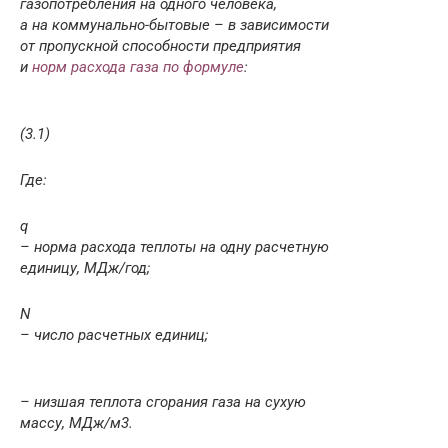
газопотребления на одного чело­века,
а на коммунально-бытовые – в зависимости
от пропускной способности предприятия
и
норм расхода газа по формуле
:
(3.1)
Где:
q
– норма расхода теплоты на одну расчетную
единицу, МДж/год;
N
– число расчетных единиц;
– низшая теплота сгорания газа на сухую
массу, МДж/м
3
.