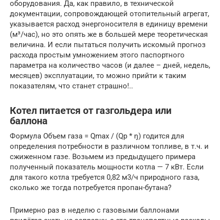
оборудования. Да, как правило, в технической
документации, сопровождающей отопительный агрегат,
указывается расход энергоносителя в единицу времени
(м³/час), но это опять же в большей мере теоретическая
величина. И если пытаться получить искомый прогноз
расхода простым умножением этого паспортного
параметра на количество часов (и далее – дней, недель,
месяцев) эксплуатации, то можно прийти к таким
показателям, что станет страшно!..
Котел питается от газгольдера или
баллона
Формула Объем газа = Qmax / (Qр * ŋ) годится для
определения потребности в различном топливе, в т.ч. и
сжиженном газе. Возьмем из предыдущего примера
полученный показатель мощности котла — 7 кВт. Если
для такого котла требуется 0,82 м3/ч природного газа,
сколько же тогда потребуется пропан-бутана?
Примерно раз в неделю с газовыми баллонами