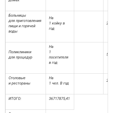
Больницы
На
для приготовления
1 койку в
263
пищи и горячей
год
воды
На
Поликлиники
1
570
для процедур
посетителя
в год
Столовые
На
240
и рестораны
1 чел. В год
ИТОГО:
36717875,41