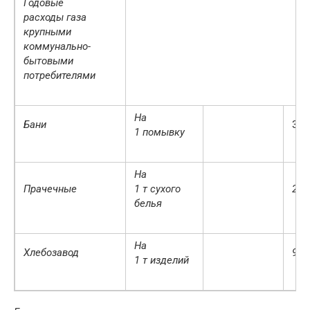
Годовые
расходы газа
крупными
коммунально-
бытовыми
потребителями
На
Бани
369
1 помывку
На
Прачечные
1 т сухого
259
белья
На
Хлебозавод
908
1 т изделий