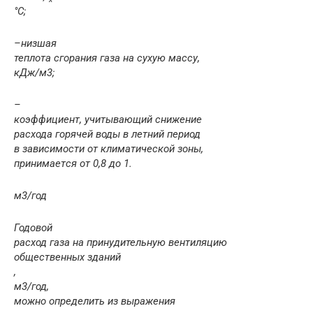
°С;
–
низшая
теплота сгорания газа на сухую массу,
кДж/м
3
;
–
коэффициент, учитывающий снижение
расхода го­рячей воды в летний период
в зависимости от климатической зоны,
принимает­ся от 0,8 до 1.
м
3
/год
Годовой
расход газа на принудительную вентиляцию
общественных зда­ний
,
м
3
/год,
можно определить из выражения