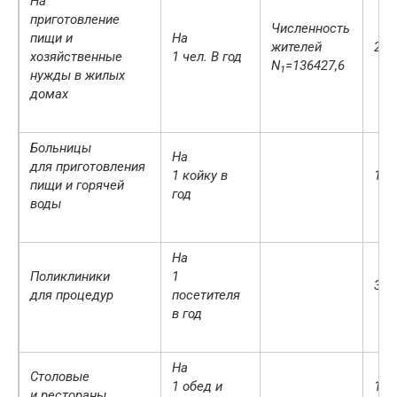
На
приготовление
Численность
пищи и
На
жителей
280
хозяйственные
1 чел. В год
N
=136427,6
1
нужды в жилых
домах
Больницы
На
для приготовления
1 койку в
163
пищи и горячей
год
воды
На
Поликлиники
1
354
для процедур
посетителя
в год
На
Столовые
1 обед и
149
и рестораны