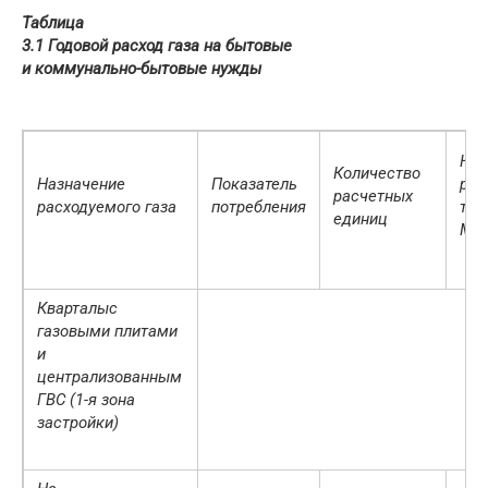
Таблица
3.1 Годовой расход газа на бытовые
и коммунально-бытовые нужды
Но
Количество
Назначение
Показатель
рас
расчетных
расходуемого газа
потребления
теп
единиц
МД
Кварталыс
газовыми плитами
и
централизованным
ГВС (1-я зона
застройки)