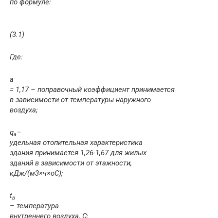
по формуле:
(3.1)
Где:
а
= 1,17 – поправочный коэффициент принимается
в зависимости от температуры наружного
воздуха;
q
–
a
удельная отопительная характеристика
здания принимается 1,26-1,67 для жилых
зданий в зависимости от этажности,
кДж/(м
3
×ч×
о
С);
t
в
–
температура
внутреннего воздуха, С;