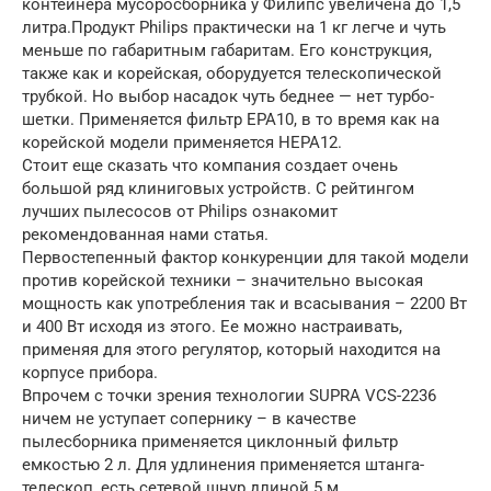
контейнера мусоросборника у Филипс увеличена до 1,5
литра.Продукт Philips практически на 1 кг легче и чуть
меньше по габаритным габаритам. Его конструкция,
также как и корейская, оборудуется телескопической
трубкой. Но выбор насадок чуть беднее — нет турбо-
шетки. Применяется фильтр ЕРА10, в то время как на
корейской модели применяется НЕРА12.
Стоит еще сказать что компания создает очень
большой ряд клиниговых устройств. С рейтингом
лучших пылесосов от Philips ознакомит
рекомендованная нами статья.
Первостепенный фактор конкуренции для такой модели
против корейской техники – значительно высокая
мощность как употребления так и всасывания – 2200 Вт
и 400 Вт исходя из этого. Ее можно настраивать,
применяя для этого регулятор, который находится на
корпусе прибора.
Впрочем с точки зрения технологии SUPRA VCS-2236
ничем не уступает сопернику – в качестве
пылесборника применяется циклонный фильтр
емкостью 2 л. Для удлинения применяется штанга-
телескоп, есть сетевой шнур длиной 5 м.