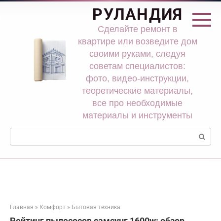
Перейти
РУЛАНДИЯ
к
контенту
Сделайте ремонт в
квартире или возведите дом
своими руками, следуя
советам специалистов:
фото, видео-инструкции,
теоретические материалы,
все про необходимые
материалы и инструменты
Поиск:
Главная
»
Комфорт
»
Бытовая техника
Рейтинг пылесосов самсунг 1600w: обзор