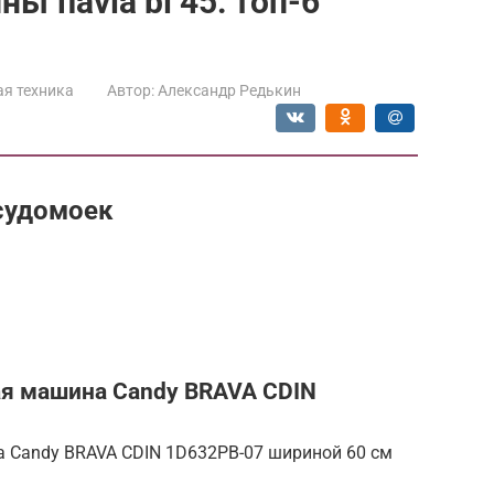
flavia bi 45: топ-6
я техника
Автор:
Александр Редькин
судомоек
я машина Candy BRAVA CDIN
 Candy BRAVA CDIN 1D632PB-07 шириной 60 см