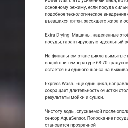
Power Wash. Это усиленный цикл, кот
основному режиму, если посуда сильн
подобное технологическое внедрение
въевшихся пятен, засохшего жира и о
Extra Drying. Машины, наделенные эт
посуды, гарантирующую идеальный ре
На финальном этапе цикла вымытые 
водой при температуре 68-70 градусов
остается ни единого шанса на выжива
Express Wash. Еще один цикл, направ
сокращает длительность очистки сто
результаты мойки и сушки.
Чистоту воды, спускаемой после опол
сенсор AquaSensor. Полоскание посуд
становится прозрачной