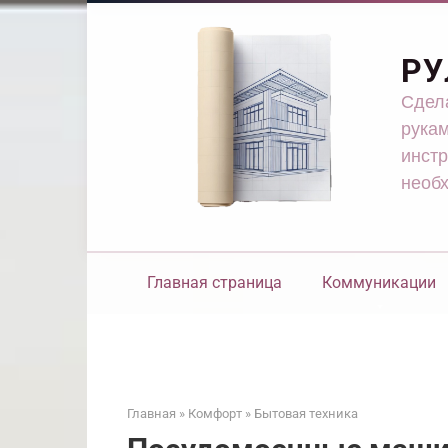
Перейти
к
контенту
РУ
Сдела
рукам
инстр
необ
Главная страница
Коммуникации
Главная
»
Комфорт
»
Бытовая техника