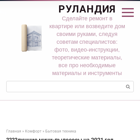
Перейти
РУЛАНДИЯ
к
контенту
Сделайте ремонт в
квартире или возведите дом
своими руками, следуя
советам специалистов:
фото, видео-инструкции,
теоретические материалы,
все про необходимые
материалы и инструменты
Поиск:
Главная
»
Комфорт
»
Бытовая техника
????лучшие мини-пылесосы на 2021 год