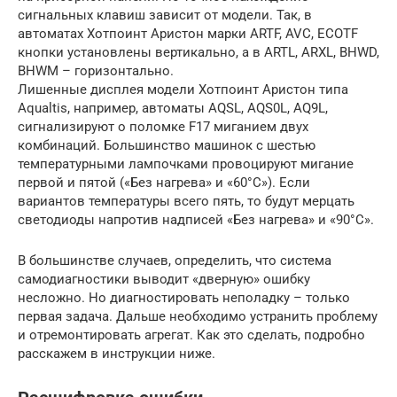
сигнальных клавиш зависит от модели. Так, в
автоматах Хотпоинт Аристон марки ARTF, AVC, ECOTF
кнопки установлены вертикально, а в ARTL, ARXL, BHWD,
BHWM – горизонтально.
Лишенные дисплея модели Хотпоинт Аристон типа
Aqualtis, например, автоматы AQSL, AQS0L, AQ9L,
сигнализируют о поломке F17 миганием двух
комбинаций. Большинство машинок с шестью
температурными лампочками провоцируют мигание
первой и пятой («Без нагрева» и «60°С»). Если
вариантов температуры всего пять, то будут мерцать
светодиоды напротив надписей «Без нагрева» и «90°С».
В большинстве случаев, определить, что система
самодиагностики выводит «дверную» ошибку
несложно. Но диагностировать неполадку – только
первая задача. Дальше необходимо устранить проблему
и отремонтировать агрегат. Как это сделать, подробно
расскажем в инструкции ниже.