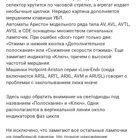
селектор крутится по часовой стрелке, а агрегат издает
необычные щелчки. Нередко картина дополняется
мерцанием клавиши УБЛ.
Автоматы Аристон модельного ряда типа AV, AVL, AVTL,
AVSL и CDE оснащены множеством сигнальных
лампочек. При ошибке «door» горят только две:
«Отжим» и нижняя кнопка «Дополнительное
полоскание» или «Снижение скорости отжима». Еще
замигает индикатор «Ключ», причем с высокой
частотой мерцания.
Машинки Hotpoint-Ariston серии «Low-End» (сюда
включаются ARSL, ARTL, ARXL, AVM и ARUSL) говорят о
проблемах с захлопыванием люка иначе
Здесь надо обратить внимание на светодиоды под
названием «Полоскание» и «Ключ». Одни
располагаются в вертикальной линии около
индикаторов фаз цикла
Не исключено, что замигают все остальные лампочки
на приборной панели. Но точное нахождение