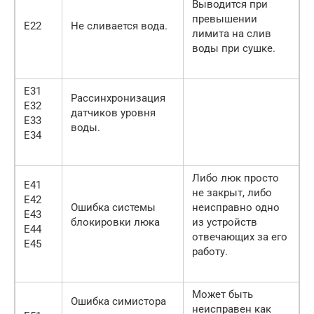
Выводится при
превышении
Е22
Не сливается вода.
лимита на слив
воды при сушке.
Е31
Рассинхронизация
Е32
датчиков уровня
Е33
воды.
Е34
Либо люк просто
Е41
не закрыт, либо
Е42
Ошибка системы
неисправно одно
Е43
блокировки люка
из устройств
Е44
отвечающих за его
Е45
работу.
Может быть
Ошибка симистора
неисправен как