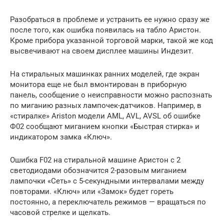
Разобраться в проблеме и устранить ее нужно сразу же
после того, как ошибка появилась на табло Аристон.
Кроме прибора указанной торговой марки, такой же код
высвечивают на своем дисплее машины Индезит.
На стиральных машинках ранних моделей, где экран
монитора еще не был вмонтирован в приборную
панель, сообщение о неисправности можно распознать
по миганию разных лампочек-датчиков. Например, в
«стиралке» Ariston модели AML, AVL, AVSL об ошибке
Ф02 сообщают миганием кнопки «Быстрая стирка» и
индикатором замка «Ключ».
Ошибка F02 на стиральной машине Аристон с 2
светодиодами обозначится 2-разовым миганием
лампочки «Сеть» с 5-секундными интервалами между
повторами. «Ключ» или «Замок» будет гореть
постоянно, а переключатель режимов — вращаться по
часовой стрелке и щелкать.