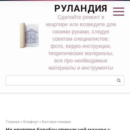
Перейти
РУЛАНДИЯ
к
контенту
Сделайте ремонт в
квартире или возведите дом
своими руками, следуя
советам специалистов:
фото, видео-инструкции,
теоретические материалы,
все про необходимые
материалы и инструменты
Поиск:
Главная
»
Комфорт
»
Бытовая техника
Не крутится барабан стиральной машины: