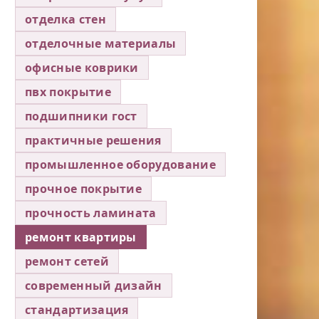
отделка стен
отделочные материалы
офисные коврики
пвх покрытие
подшипники гост
практичные решения
промышленное оборудование
прочное покрытие
прочность ламината
ремонт квартиры
ремонт сетей
современный дизайн
стандартизация