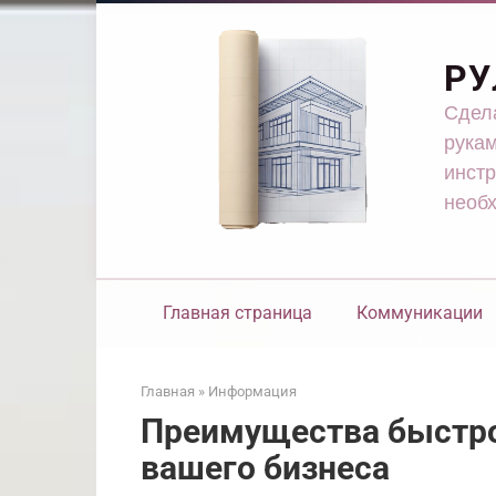
Перейти
к
контенту
РУ
Сдела
рукам
инстр
необ
Главная страница
Коммуникации
Главная
»
Информация
Преимущества быстр
вашего бизнеса