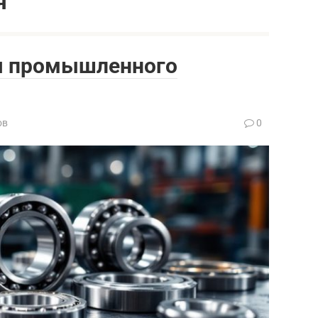
я
я промышленного
ов
0