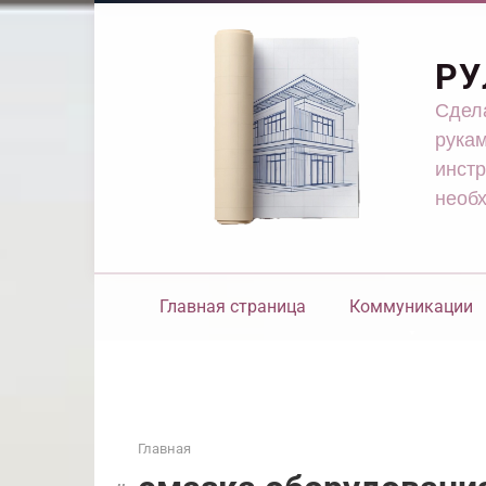
Перейти
к
контенту
РУ
Сдела
рукам
инстр
необ
Главная страница
Коммуникации
Главная