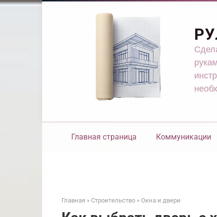
Перейти
к
контенту
РУ
Сдела
рукам
инстр
необ
Главная страница
Коммуникации
Главная
»
Строительство
»
Окна и двери