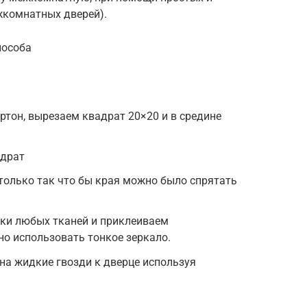
жкомнатных дверей).
пособа
ртон, вырезаем квадрат 20×20 и в средине
адрат
 только так что бы края можно было спрятать
чки любых тканей и приклеиваем
о использовать тонкое зеркало.
на жидкие гвозди к дверце используя