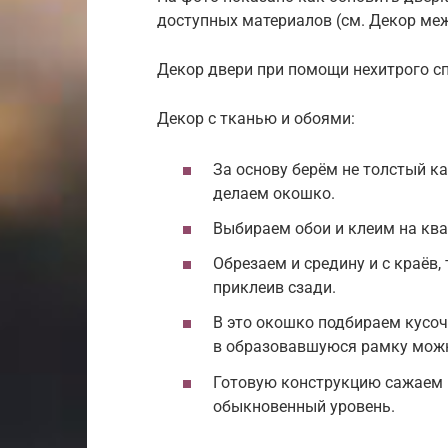
доступных материалов (см. Декор ме
Декор двери при помощи нехитрого с
Декор с тканью и обоями:
За основу берём не толстый ка
делаем окошко.
Выбираем обои и клеим на кв
Обрезаем и средину и с краёв,
приклеив сзади.
В это окошко подбираем кусо
в образовавшуюся рамку можн
Готовую конструкцию сажаем 
обыкновенный уровень.