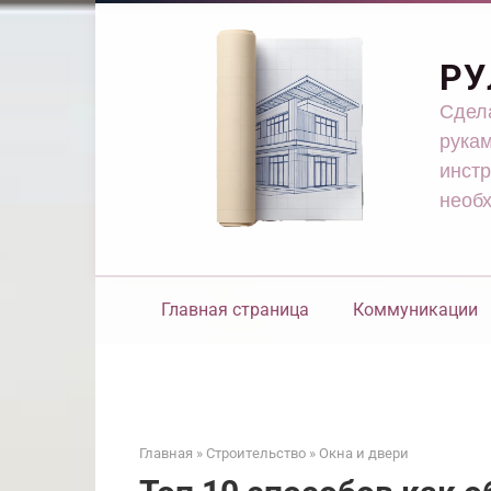
Перейти
к
контенту
РУ
Сдела
рукам
инстр
необ
Главная страница
Коммуникации
Главная
»
Строительство
»
Окна и двери