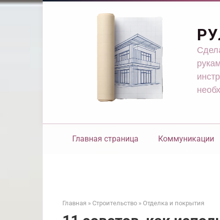
Перейти
к
контенту
РУ
Сдела
рукам
инстр
необ
Главная страница
Коммуникации
Главная
»
Строительство
»
Отделка и покрытия