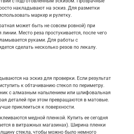
ствии с подготовленным эскизом. Прозрачные
росто накладывают на эскиз. Для разметки
использовать маркер и рулетку.
братная может быть не совсем ровной) при
 линии. Место реза простукивается, после чего
ламывается руками. Для работы с
ется сделать несколько резов по лекалу.
ываются на эскиз для проверки. Если результат
иступить к обтачиванию стекол по периметру.
ьник с алмазным напылением или шлифовальная
рая деталей при этом превращаются в матовые.
учше приклеиться к поверхности.
клеиваются медной пленкой. Купить ее сегодня
дается в витражных магазинах). Ширина пленки
лщину стекла, чтобы можно было немного