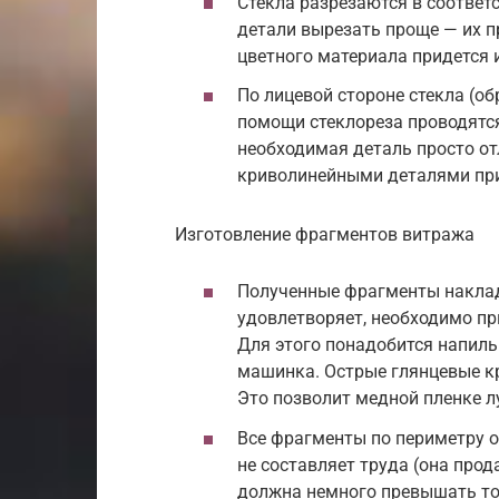
Стекла разрезаются в соответ
детали вырезать проще — их п
цветного материала придется 
По лицевой стороне стекла (о
помощи стеклореза проводятся
необходимая деталь просто от
криволинейными деталями прид
Изготовление фрагментов витража
Полученные фрагменты наклад
удовлетворяет, необходимо пр
Для этого понадобится напил
машинка. Острые глянцевые к
Это позволит медной пленке л
Все фрагменты по периметру о
не составляет труда (она про
должна немного превышать то