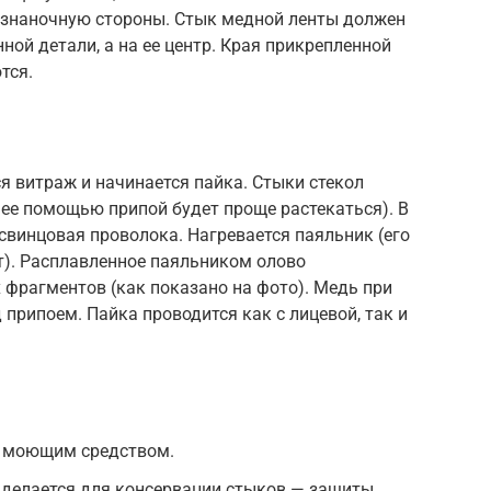
 изнаночную стороны. Стык медной ленты должен
нной детали, а на ее центр. Края прикрепленной
тся.
 витраж и начинается пайка. Стыки стекол
ее помощью припой будет проще растекаться). В
свинцовая проволока. Нагревается паяльник (его
т). Расплавленное паяльником олово
 фрагментов (как показано на фото). Медь при
припоем. Пайка проводится как с лицевой, так и
с моющим средством.
 делается для консервации стыков — защиты