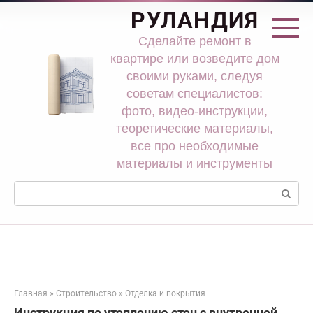
Перейти
РУЛАНДИЯ
к
контенту
Сделайте ремонт в
квартире или возведите дом
своими руками, следуя
советам специалистов:
фото, видео-инструкции,
теоретические материалы,
все про необходимые
материалы и инструменты
Поиск:
Главная
»
Строительство
»
Отделка и покрытия
Инструкция по утеплению стен с внутренней