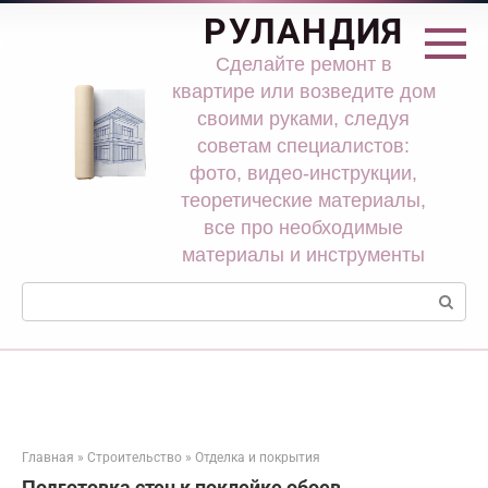
Перейти
РУЛАНДИЯ
к
контенту
Сделайте ремонт в
квартире или возведите дом
своими руками, следуя
советам специалистов:
фото, видео-инструкции,
теоретические материалы,
все про необходимые
материалы и инструменты
Поиск:
Главная
»
Строительство
»
Отделка и покрытия
Подготовка стен к поклейке обоев