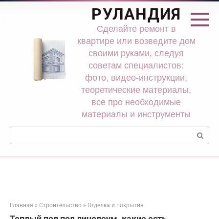
Перейти
РУЛАНДИЯ
к
контенту
Сделайте ремонт в
квартире или возведите дом
своими руками, следуя
советам специалистов:
фото, видео-инструкции,
теоретические материалы,
все про необходимые
материалы и инструменты
Поиск:
Главная
»
Строительство
»
Отделка и покрытия
Теплый пол под линолеум. какие есть