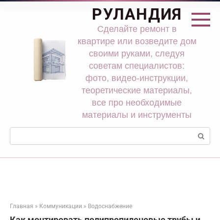
Перейти
РУЛАНДИЯ
к
контенту
Сделайте ремонт в
квартире или возведите дом
своими руками, следуя
советам специалистов:
фото, видео-инструкции,
теоретические материалы,
все про необходимые
материалы и инструменты
Поиск:
Главная
»
Коммуникации
»
Водоснабжение
Как монтировать полипропиленовые трубы и