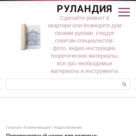
Перейти
РУЛАНДИЯ
к
контенту
Сделайте ремонт в
квартире или возведите дом
своими руками, следуя
советам специалистов:
фото, видео-инструкции,
теоретические материалы,
все про необходимые
материалы и инструменты
Поиск:
Главная
»
Коммуникации
»
Водоснабжение
Поверхностный насос для колодца: