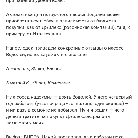
при падении уровня воды.
Автоматика для погружного насоса Водолей может
приобретаться любая, в зависимости от бюджета
покупки: как от Джилекс (российская компании), та и, к
примеру, от Италтехники.
Напоследок приведем конкретные отзывы о насосе
Водолей, используемом в скважине.
Александр, 30 лет, Брянск:
Дмитрий К., 48 лет, Кемерово:
Ну а сосед надоумил — взять Водолей. У него четвертый
год работает (участки рядом, скважины одинаковые) —
и ни разу в ремонте не побывал. Ну и я решил — чего
деньги тратить на покупку Джилексов, раз они
ломаются у меня.
Выбрал БЦПЭУ. Ценой порадовал, да и работой пока