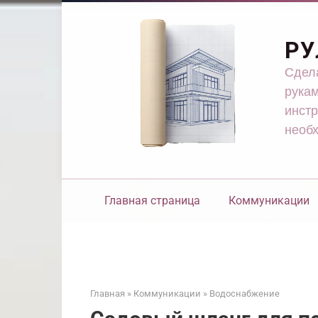
Перейти
к
контенту
РУ
Сдела
рукам
инстр
необ
Главная страница
Коммуникации
Главная
»
Коммуникации
»
Водоснабжение