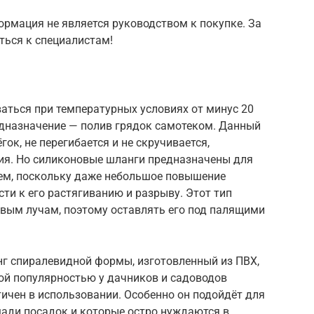
рмация не является руководством к покупке. За
ться к специалистам!
аться при температурных условиях от минус 20
едназначение — полив грядок самотеком. Данный
гок, не перегибается и не скручивается,
ния. Но силиконовые шланги предназначены для
ем, поскольку даже небольшое повышение
ти к его растягиванию и разрыву. Этот тип
овым лучам, поэтому оставлять его под палящими
г спиралевидной формы, изготовленный из ПВХ,
ой популярностью у дачников и садоводов
тичен в использовании. Особенно он подойдёт для
щади посадок и которые остро нуждаются в