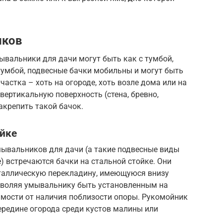
иков
мывальники для дачи могут быть как с тумбой,
с тумбой, подвесные бачки мобильны и могут быть
астка – хоть на огороде, хоть возле дома или на
вертикальную поверхность (стена, бревно,
акрепить такой бачок.
йке
мывальников для дачи (а такие подвесные виды
) встречаются бачки на стальной стойке. Они
еталлическую перекладину, имеющуюся внизу
озволяя умывальнику быть установленным на
имости от наличия поблизости опоры. Рукомойник
ередине огорода среди кустов малины или