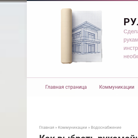
Перейти
к
контенту
РУ
Сдела
рукам
инстр
необ
Главная страница
Коммуникации
Главная
»
Коммуникации
»
Водоснабжение