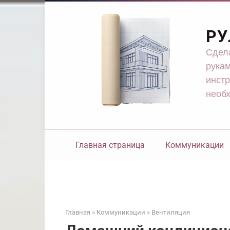
Перейти
к
контенту
РУ
Сдела
рукам
инстр
необ
Главная страница
Коммуникации
Главная
»
Коммуникации
»
Вентиляция