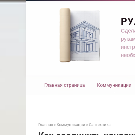
Перейти
к
контенту
РУ
Сдела
рукам
инстр
необ
Главная страница
Коммуникации
Главная
»
Коммуникации
»
Сантехника