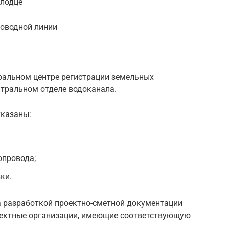
олодце
роводной линии
ральном центре регистрации земельных
ентральном отделе водоканала.
указаны:
опровода;
ки.
 разработкой проектно-сметной документации
ектные организации, имеющие соответствующую