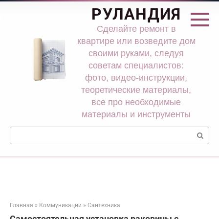
Перейти
РУЛАНДИЯ
к
контенту
Сделайте ремонт в
квартире или возведите дом
своими руками, следуя
советам специалистов:
фото, видео-инструкции,
теоретические материалы,
все про необходимые
материалы и инструменты
Поиск:
Главная
»
Коммуникации
»
Сантехника
Самостоятельная установка раковины с