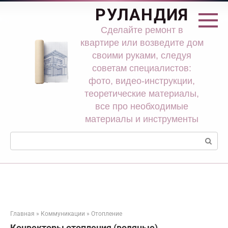
Перейти
РУЛАНДИЯ
к
контенту
Сделайте ремонт в
квартире или возведите дом
своими руками, следуя
советам специалистов:
фото, видео-инструкции,
теоретические материалы,
все про необходимые
материалы и инструменты
Поиск:
Главная
»
Коммуникации
»
Отопление
Конвекторы отопления (водяные)