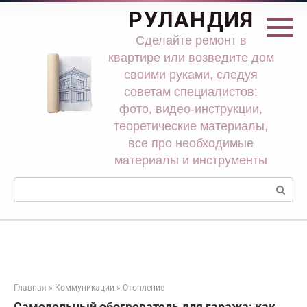
Перейти
РУЛАНДИЯ
к
контенту
Сделайте ремонт в
квартире или возведите дом
своими руками, следуя
советам специалистов:
фото, видео-инструкции,
теоретические материалы,
все про необходимые
материалы и инструменты
Поиск:
Главная
»
Коммуникации
»
Отопление
Самодельный обогреватель для гаража: как