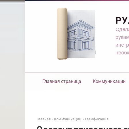
Перейти
к
контенту
РУ
Сдела
рукам
инстр
необ
Главная страница
Коммуникации
Главная
»
Коммуникации
»
Газификация