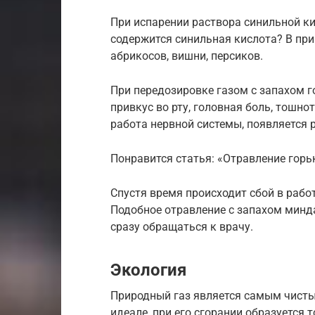
При испарении раствора синильной ки
содержится синильная кислота? В при
абрикосов, вишни, персиков.
При передозировке газом с запахом 
привкус во рту, головная боль, тошно
работа нервной системы, появляется 
Понравится статья: «Отравление горь
Спустя время происходит сбой в рабо
Подобное отравление с запахом минд
сразу обращаться к врачу.
Экология
Природный газ является самым чисты
идеале, при его сгорании образуется т