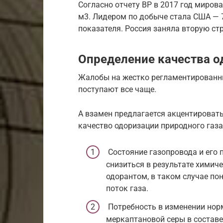
Согласно отчету BP в 2017 год миров
м3. Лидером по добыче стала США — 7
показателя. Россия заняла вторую стр
Определение качества о
Жалобы на жестко регламентированн
поступают все чаще.
А взамен предлагается акцентироват
качество одоризации природного газа
Состояние газопровода и его 
снизиться в результате химич
одорантом, в таком случае по
поток газа.
Потребность в изменении нор
меркаптановой серы в составе