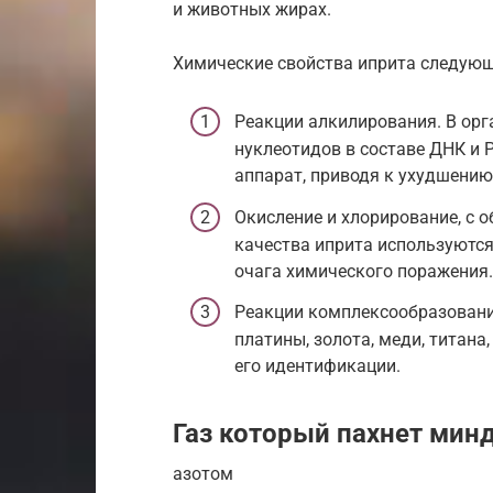
и животных жирах.
Химические свойства иприта следующ
Реакции алкилирования. В орг
нуклеотидов в составе ДНК и
аппарат, приводя к ухудшению
Окисление и хлорирование, с 
качества иприта используются
очага химического поражения.
Реакции комплексообразовани
платины, золота, меди, титана
его идентификации.
Газ который пахнет мин
азотом