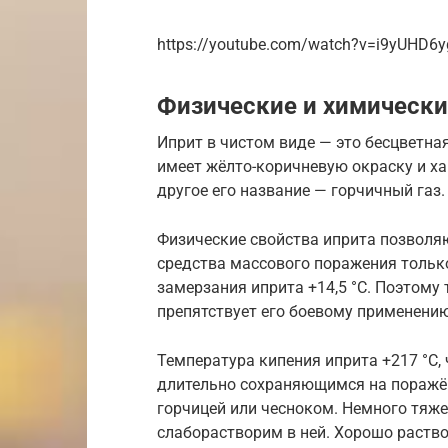
https://youtube.com/watch?v=i9yUHD6yg
Физические и химически
Иприт в чистом виде — это бесцветна
имеет жёлто-коричневую окраску и ха
другое его название — горчичный газ.
Физические свойства иприта позволя
средства массового поражения только
замерзания иприта +14,5 °C. Поэтому 
препятствует его боевому применени
Температура кипения иприта +217 °C,
длительно сохраняющимся на поражён
горчицей или чесноком. Немного тяжел
слаборастворим в ней. Хорошо раство