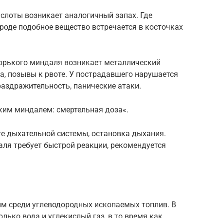
слоты возникает аналогичный запах. Где
роде подобное вещество встречается в косточках
горького миндаля возникает металлический
та, позывы к рвоте. У пострадавшего нарушается
раздражительность, панические атаки.
ким миндалем: смертельная доза«.
те дыхательной системы, остановка дыхания.
аля требует быстрой реакции, рекомендуется
м среди углеводородных ископаемых топлив. В
олько вода и углекислый газ, в то время как