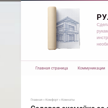
Перейти
к
контенту
РУ
Сдела
рукам
инстр
необ
Главная страница
Коммуникации
Главная
»
Комфорт
»
Комнаты