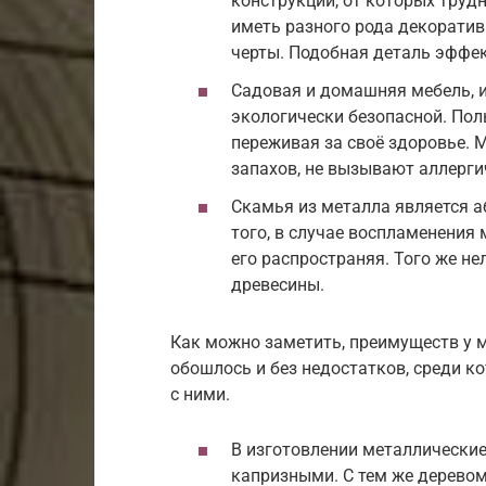
конструкции, от которых труд
иметь разного рода декорати
черты. Подобная деталь эффе
Садовая и домашняя мебель, и
экологически безопасной. Пол
переживая за своё здоровье. 
запахов, не вызывают аллерги
Скамья из металла является 
того, в случае воспламенения
его распространяя. Того же не
древесины.
Как можно заметить, преимуществ у м
обошлось и без недостатков, среди к
с ними.
В изготовлении металлически
капризными. С тем же деревом