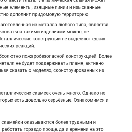
но отвести глаза. Металлическая скамья может
вные элементы, изящные линии и изысканные
ктно дополнит придомовую территорию.
зготовленная из металла любого типа, является
ьзоваться такими изделиями можно, не
Металлические конструкции не выделяют едких
ческих реакций.
абсолютно пожаробезопасной конструкцией. Более
 металл не будет поддерживать пламя, активно
льзя сказать о моделях, сконструированных из
еталлических скамеек очень много. Однако не
оторых есть довольно серьёзные. Ознакомимся и
е скамейки оказываются более трудными и
 работать гораздо проще, да и времени на это