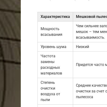
Характеристика
Мешковой пыле
Чем сильнее зап
Мощность
мешок – тем ме
всасывания
всасываемость.
Уровень шума
Низкий
Частота
замены
Придется часто 
расходных
материалов
Степень
Среднее качеств
очистки
очистки за счет 
воздуха от
пылесоса
пыли