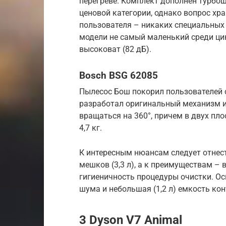
перегреве. Комплект дополнен турбощ
ценовой категории, однако вопрос хр
пользователя – никаких специальных 
модели не самый маленький среди цик
высоковат (82 дБ).
Bosch BSG 62085
Пылесос Бош покорил пользователей 
разработал оригинальный механизм из
вращаться на 360°, причем в двух пло
4,7 кг.
К интересным нюансам следует отне
мешков (3,3 л), а к преимуществам –
гигиеничность процедуры очистки. Ос
шума и небольшая (1,2 л) емкость кон
3 Dyson V7 Animal