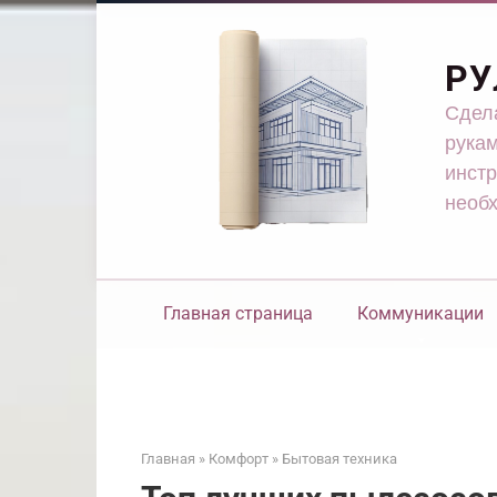
Перейти
к
контенту
РУ
Сдела
рукам
инстр
необ
Главная страница
Коммуникации
Главная
»
Комфорт
»
Бытовая техника