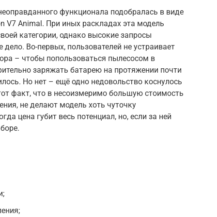
неоправданного функционала подобралась в виде
n V7 Animal. При иных раскладах эта модель
своей категории, однако высокие запросы
 дело. Во-первых, пользователей не устраивает
ора – чтобы попользоваться пылесосом в
арительно заряжать батарею на протяжении почти
илось. Но нет – ещё одно недовольство коснулось
тот факт, что в несоизмеримо большую стоимость
ения, не делают модель хоть чуточку
гда цена губит весь потенциал, но, если за ней
ыборе.
и;
ения;