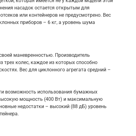
еткой, которая имеется не у каждой модели этой
анения насадок остается открытым для
отсеков или контейнеров не предусмотрено. Вес
лонных приборов – 6 кг, а уровень шума
своей маневренностью. Производитель
 трех колес, каждое из которых способно
скостях. Вес для циклонного агрегата средний –
сти возможность использования бумажных
 высокую мощность (400 Вт) и максимальную
новные недостатки – высокий (88 дБ) уровень
тейнера.