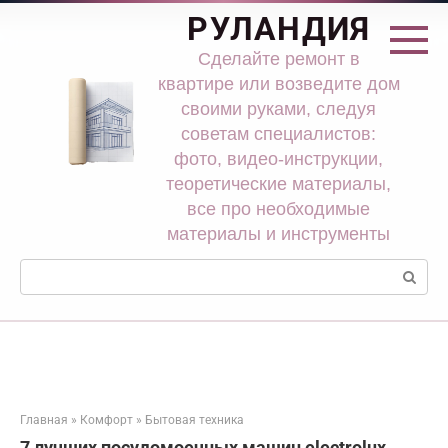
Перейти
РУЛАНДИЯ
к
контенту
Сделайте ремонт в
квартире или возведите дом
своими руками, следуя
советам специалистов:
фото, видео-инструкции,
теоретические материалы,
все про необходимые
материалы и инструменты
Поиск:
Главная
»
Комфорт
»
Бытовая техника
7 лучших посудомоечных машин electrolux