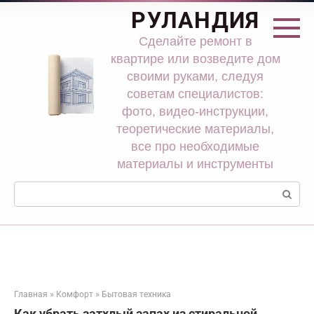
Перейти
РУЛАНДИЯ
к
контенту
Сделайте ремонт в
квартире или возведите дом
своими руками, следуя
советам специалистов:
фото, видео-инструкции,
теоретические материалы,
все про необходимые
материалы и инструменты
Поиск:
Главная
»
Комфорт
»
Бытовая техника
Как убрать затхлый запах из стиральной