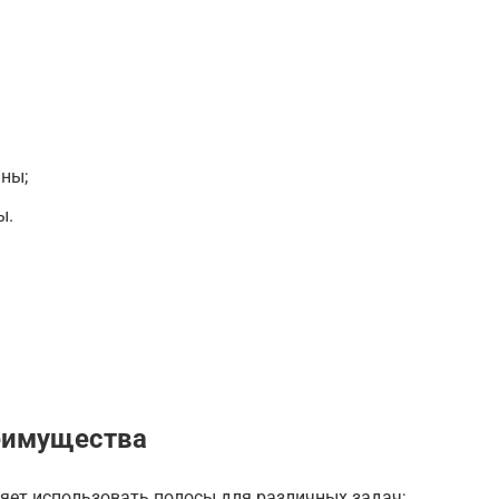
ны;
ы.
еимущества
яет использовать полосы для различных задач;