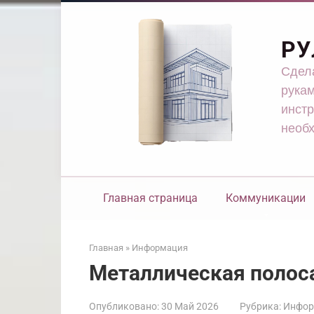
Перейти
к
контенту
РУ
Сдела
рукам
инстр
необ
Главная страница
Коммуникации
Главная
»
Информация
Металлическая полос
Опубликовано:
30 Май 2026
Рубрика:
Инфор