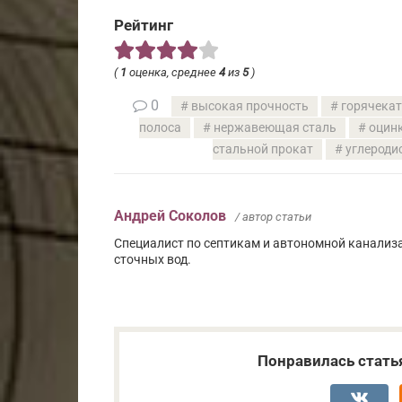
Рейтинг
(
1
оценка, среднее
4
из
5
)
0
высокая прочность
горячекат
полоса
нержавеющая сталь
оцин
стальной прокат
углероди
Андрей Соколов
/ автор статьи
Специалист по септикам и автономной канализ
сточных вод.
Понравилась стать