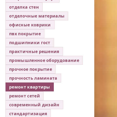
отделка стен
отделочные материалы
офисные коврики
пвх покрытие
подшипники гост
практичные решения
промышленное оборудование
прочное покрытие
прочность ламината
ремонт квартиры
ремонт сетей
современный дизайн
стандартизация