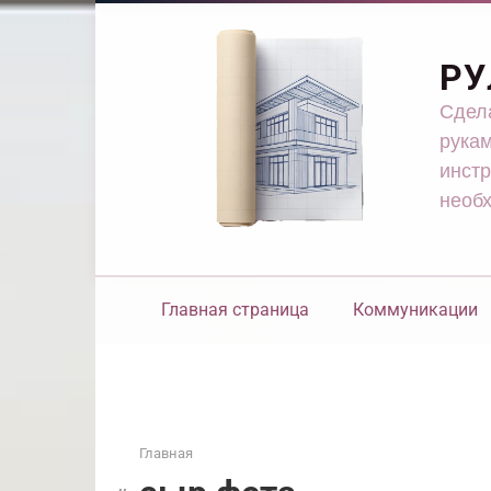
Перейти
к
контенту
РУ
Сдела
рукам
инстр
необ
Главная страница
Коммуникации
Главная