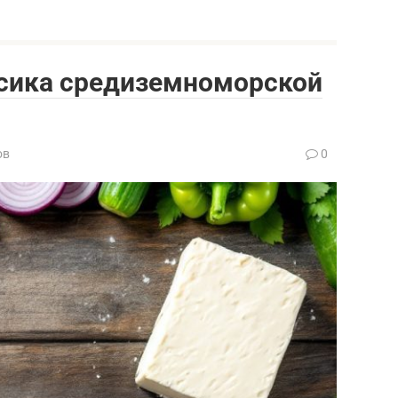
ссика средиземноморской
ов
0