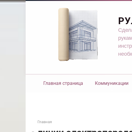
Перейти
к
контенту
РУ
Сдела
рукам
инстр
необ
Главная страница
Коммуникации
Главная