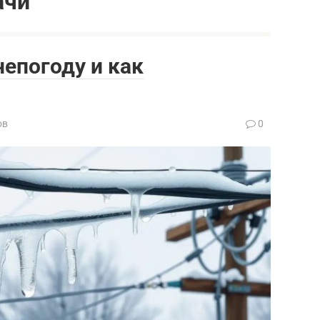
ачи
непогоду и как
ов
0