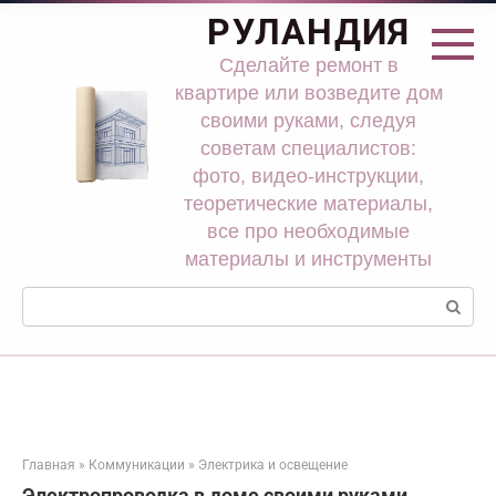
Перейти
РУЛАНДИЯ
к
контенту
Сделайте ремонт в
квартире или возведите дом
своими руками, следуя
советам специалистов:
фото, видео-инструкции,
теоретические материалы,
все про необходимые
материалы и инструменты
Поиск:
Главная
»
Коммуникации
»
Электрика и освещение
Электропроводка в доме своими руками